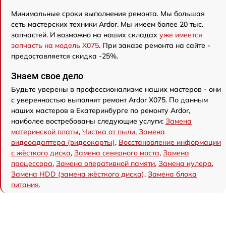
Минимальные сроки выполнения ремонта. Мы большая
сеть мастерских техники Ardor. Мы имеем более 20 тыс.
запчастей. И возможно на наших складах
уже имеется
запчасть на модель X075
. При заказе ремонта на сайте -
предоставляется скидка -25%.
Знаем свое дело
Будьте уверены в профессионализме наших мастеров - они
с уверенностью выполнят ремонт Ardor X075. По данным
наших мастеров в Екатеринбурге по ремонту Ardor,
наиболее востребованы следующие услуги:
Замена
материнской платы
,
Чистка от пыли
,
Замена
видеоадаптера (видеокарты)
,
Восстановление информации
с жёсткого диска
,
Замена северного моста
,
Замена
процессора
,
Замена оперативной памяти
,
Замена кулера
,
Замена HDD (замена жёсткого диска)
,
Замена блока
питания
.