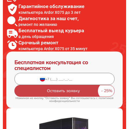
Гарантийное обслуживание
компьютера Ardor X075 до 3 лет
Диагностика за наш счет,
ремонт по желанию
Бесплатный выезд курьера
в день обращения
Срочный ремонт
компьютера Ardor X075 от 35 минут
Бесплатная консультация со
специалистом
Оставить заявку
Нажимая на кнопку "Оставить заявку" Вы соглашаетесь c
политикой
конфиденциальности