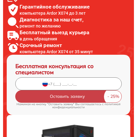
Гарантийное обслуживание
компьютера Ardor X074 до 3 лет
Диагностика за наш счет,
ремонт по желанию
Бесплатный выезд курьера
в день обращения
Срочный ремонт
компьютера Ardor X074 от 35 минут
Бесплатная консультация со
специалистом
Оставить заявку
Нажимая на кнопку "Оставить заявку" Вы соглашаетесь c
политикой
конфиденциальности