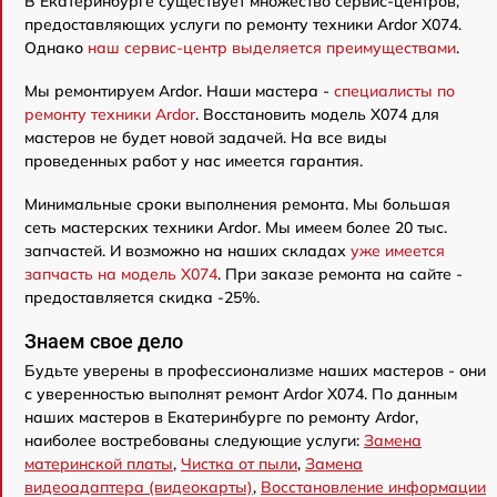
В Екатеринбурге существует множество сервис-центров,
предоставляющих услуги по ремонту техники Ardor X074.
Однако
наш сервис-центр выделяется преимуществами
.
Мы ремонтируем Ardor. Наши мастера -
специалисты по
ремонту техники Ardor
. Восстановить модель X074 для
мастеров не будет новой задачей. На все виды
проведенных работ у нас имеется гарантия.
Минимальные сроки выполнения ремонта. Мы большая
сеть мастерских техники Ardor. Мы имеем более 20 тыс.
запчастей. И возможно на наших складах
уже имеется
запчасть на модель X074
. При заказе ремонта на сайте -
предоставляется скидка -25%.
Знаем свое дело
Будьте уверены в профессионализме наших мастеров - они
с уверенностью выполнят ремонт Ardor X074. По данным
наших мастеров в Екатеринбурге по ремонту Ardor,
наиболее востребованы следующие услуги:
Замена
материнской платы
,
Чистка от пыли
,
Замена
видеоадаптера (видеокарты)
,
Восстановление информации