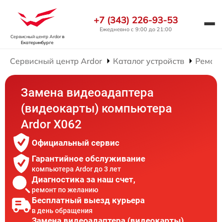
+7 (343) 226-93-53
Ежедневно с 9:00 до 21:00
Сервисный центр Ardor
в
Екатеринбурге
Сервисный центр Ardor
Каталог устройств
Ремон
Замена видеоадаптера
(видеокарты) компьютера
Ardor X062
Официальный сервис
Гарантийное обслуживание
компьютера Ardor до 3 лет
Диагностика за наш счет,
ремонт по желанию
Бесплатный выезд курьера
в день обращения
Замена видеоадаптера (видеокарты)