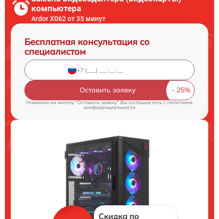
компьютера
Ardor X062 от 35 минут
Бесплатная консультация со
специалистом
Оставить заявку
Нажимая на кнопку "Оставить заявку" Вы соглашаетесь c
политикой
конфиденциальности
Скидка по