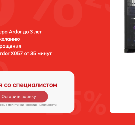
ра Ardor до 3 лет
 желанию
бращения
rdor X057 от 35 минут
я со специалистом
Оставить заявку
есь c
политикой конфиденциальности