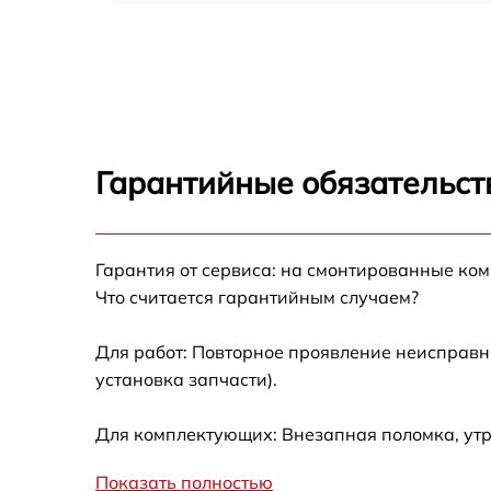
Замена оперативной памяти Ardor X053
Замена кулера Ardor X053
Замена HDD (замена жёсткого диска) Ardor
X053
Гарантийные обязательст
Замена блока питания Ardor X053
Гарантия от сервиса: на смонтированные ко
Замена звуковой платы Ardor X053
Что считается гарантийным случаем?
Для работ: Повторное проявление неисправн
установка запчасти).
Для комплектующих: Внезапная поломка, ут
Показать полностью