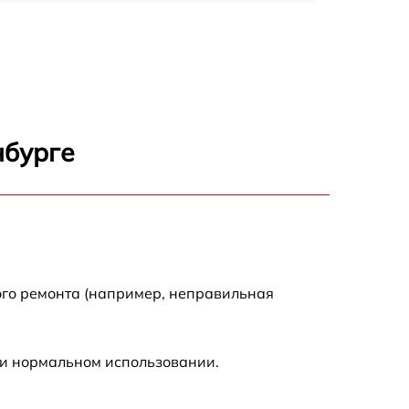
150 р
1000 р
450 р
нбурге
350 р
700 р
ого ремонта (например, неправильная
ри нормальном использовании.