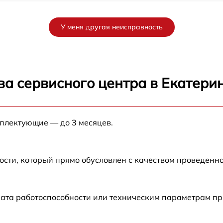
от 60 мин
У меня другая неисправность
от 60 мин
от 60 мин
ва сервисного центра в Екатери
от 60 мин
мплектующие — до 3 месяцев.
от 60 мин
ости, который прямо обусловлен с качеством проведенн
рата работоспособности или техническим параметрам п