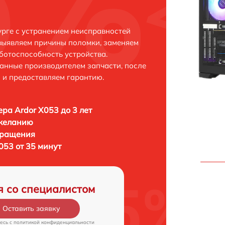
урге с устранением неисправностей
выявляем причины поломки, заменяем
ботоспособность устройства.
анные производителем запчасти, после
 и предоставляем гарантию.
ра Ardor X053 до 3 лет
 желанию
бращения
053 от 35 минут
я со специалистом
Оставить заявку
есь c
политикой конфиденциальности