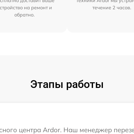
сплатно доставит ваше
техники Ardor мы устра
стройство на ремонт и
течение 2 часов.
обратно.
Этапы работы
исного центра Ardor. Наш менеджер перез