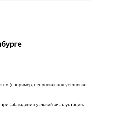
150 р
1000 р
450 р
нбурге
350 р
700 р
онта (например, неправильная установка
 при соблюдении условий эксплуатации.