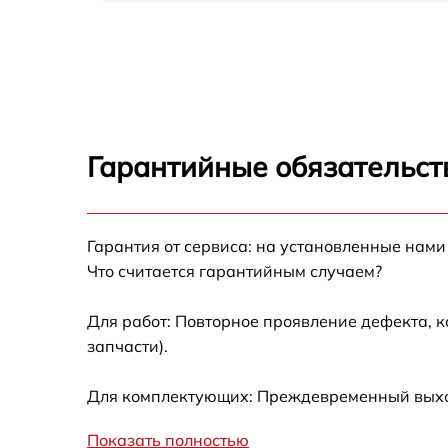
Замена оперативной памяти Ardor X049
Замена кулера Ardor X049
Замена HDD (замена жёсткого диска) Ardor
X049
Гарантийные обязательст
Замена блока питания Ardor X049
Гарантия от сервиса: на установленные нами
Замена звуковой платы Ardor X049
Что считается гарантийным случаем?
Для работ: Повторное проявление дефекта, 
запчасти).
Для комплектующих: Преждевременный выход 
Показать полностью