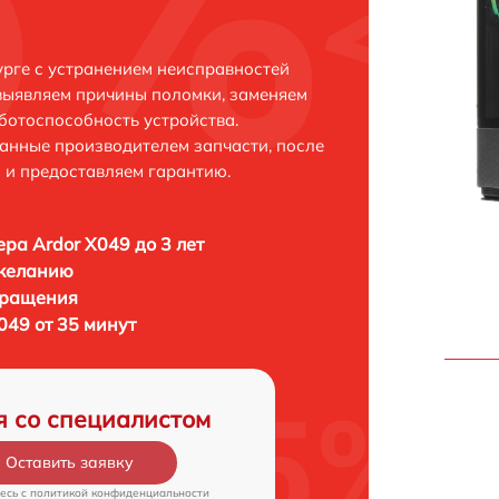
урге с устранением неисправностей
выявляем причины поломки, заменяем
ботоспособность устройства.
анные производителем запчасти, после
 и предоставляем гарантию.
ра Ardor X049 до 3 лет
 желанию
бращения
049 от 35 минут
я со специалистом
Оставить заявку
есь c
политикой конфиденциальности