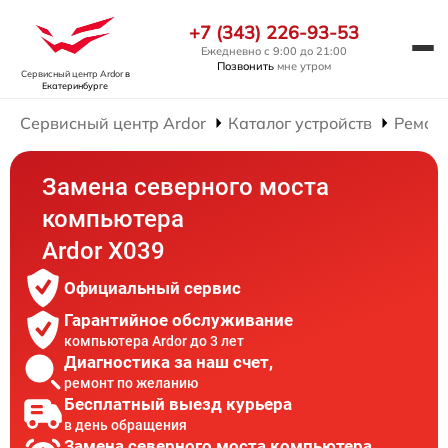
+7 (343) 226-93-53
Ежедневно с 9:00 до 21:00
Позвонить
мне утром
Сервисный центр Ardor
в
Екатеринбурге
Сервисный центр Ardor
Каталог устройств
Ремон
Замена северного моста
компьютера
Ardor X039
Официальный сервис
Гарантийное обслуживание
компьютера Ardor до 3 лет
Диагностика за наш счет,
ремонт по желанию
Бесплатный выезд курьера
в день обращения
Замена северного моста компьютера