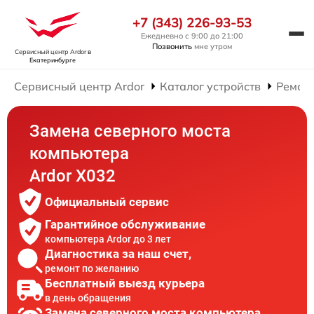
+7 (343) 226-93-53
Ежедневно с 9:00 до 21:00
Позвонить
мне утром
Сервисный центр Ardor
в
Екатеринбурге
Сервисный центр Ardor
Каталог устройств
Ремон
Замена северного моста
компьютера
Ardor X032
Официальный сервис
Гарантийное обслуживание
компьютера Ardor до 3 лет
Диагностика за наш счет,
ремонт по желанию
Бесплатный выезд курьера
в день обращения
Замена северного моста компьютера