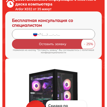
диска компьютера
Ardor X032 от 35 минут
Бесплатная консультация со
специалистом
Оставить заявку
Нажимая на кнопку "Оставить заявку" Вы соглашаетесь c
политикой
конфиденциальности
Скидка по