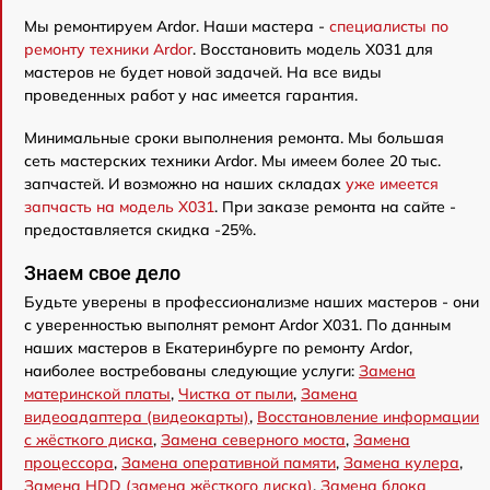
Мы ремонтируем Ardor. Наши мастера -
специалисты по
ремонту техники Ardor
. Восстановить модель X031 для
мастеров не будет новой задачей. На все виды
проведенных работ у нас имеется гарантия.
Минимальные сроки выполнения ремонта. Мы большая
сеть мастерских техники Ardor. Мы имеем более 20 тыс.
запчастей. И возможно на наших складах
уже имеется
запчасть на модель X031
. При заказе ремонта на сайте -
предоставляется скидка -25%.
Знаем свое дело
Будьте уверены в профессионализме наших мастеров - они
с уверенностью выполнят ремонт Ardor X031. По данным
наших мастеров в Екатеринбурге по ремонту Ardor,
наиболее востребованы следующие услуги:
Замена
материнской платы
,
Чистка от пыли
,
Замена
видеоадаптера (видеокарты)
,
Восстановление информации
с жёсткого диска
,
Замена северного моста
,
Замена
процессора
,
Замена оперативной памяти
,
Замена кулера
,
Замена HDD (замена жёсткого диска)
,
Замена блока