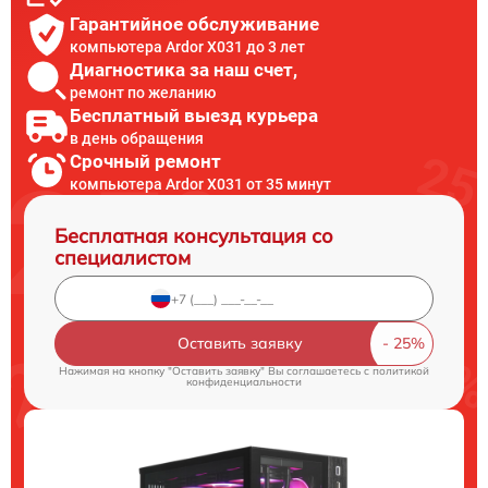
Гарантийное обслуживание
компьютера Ardor X031 до 3 лет
Диагностика за наш счет,
ремонт по желанию
Бесплатный выезд курьера
в день обращения
Срочный ремонт
компьютера Ardor X031 от 35 минут
Бесплатная консультация со
специалистом
Оставить заявку
Нажимая на кнопку "Оставить заявку" Вы соглашаетесь c
политикой
конфиденциальности