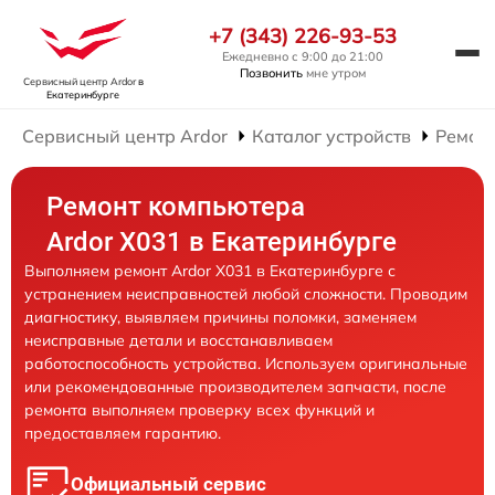
+7 (343) 226-93-53
Ежедневно с 9:00 до 21:00
Позвонить
мне утром
Сервисный центр Ardor
в
Екатеринбурге
Сервисный центр Ardor
Каталог устройств
Ремон
Ремонт компьютера
Ardor X031 в Екатеринбурге
Выполняем ремонт Ardor X031 в Екатеринбурге с
устранением неисправностей любой сложности. Проводим
диагностику, выявляем причины поломки, заменяем
неисправные детали и восстанавливаем
работоспособность устройства. Используем оригинальные
или рекомендованные производителем запчасти, после
ремонта выполняем проверку всех функций и
предоставляем гарантию.
Официальный сервис