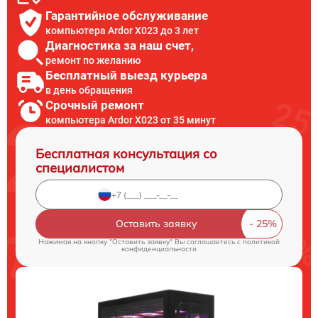
Гарантийное обслуживание
компьютера Ardor X023 до 3 лет
Диагностика за наш счет,
ремонт по желанию
Бесплатный выезд курьера
в день обращения
Срочный ремонт
компьютера Ardor X023 от 35 минут
Бесплатная консультация со
специалистом
Оставить заявку
Нажимая на кнопку "Оставить заявку" Вы соглашаетесь c
политикой
конфиденциальности