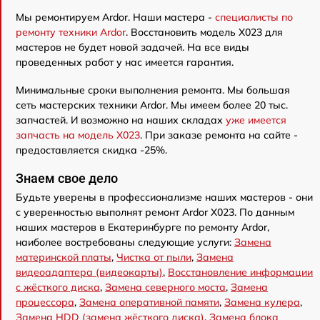
Мы ремонтируем Ardor. Наши мастера -
специалисты по
ремонту техники Ardor
. Восстановить модель X023 для
мастеров не будет новой задачей. На все виды
проведенных работ у нас имеется гарантия.
Минимальные сроки выполнения ремонта. Мы большая
сеть мастерских техники Ardor. Мы имеем более 20 тыс.
запчастей. И возможно на наших складах
уже имеется
запчасть на модель X023
. При заказе ремонта на сайте -
предоставляется скидка -25%.
Знаем свое дело
Будьте уверены в профессионализме наших мастеров - они
с уверенностью выполнят ремонт Ardor X023. По данным
наших мастеров в Екатеринбурге по ремонту Ardor,
наиболее востребованы следующие услуги:
Замена
материнской платы
,
Чистка от пыли
,
Замена
видеоадаптера (видеокарты)
,
Восстановление информации
с жёсткого диска
,
Замена северного моста
,
Замена
процессора
,
Замена оперативной памяти
,
Замена кулера
,
Замена HDD (замена жёсткого диска)
,
Замена блока