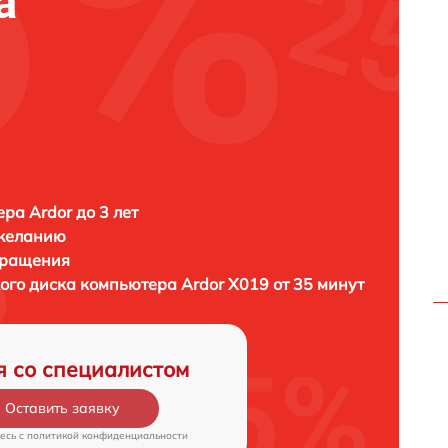
а
ра Ardor до 3 лет
 желанию
бращения
кого диска компьютера
Ardor X019 от 35 минут
я со специалистом
Оставить заявку
есь c
политикой конфиденциальности