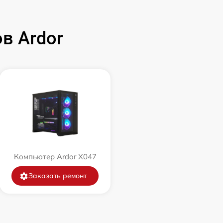
в Ardor
Компьютер Ardor X047
Заказать ремонт