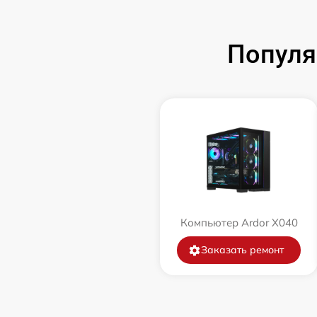
Популя
Компьютер Ardor X040
Заказать ремонт