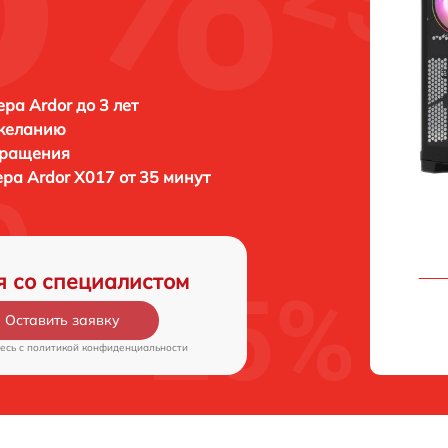
ра Ardor до 3 лет
 желанию
бращения
ера
Ardor X017 от 35 минут
я со специалистом
Оставить заявку
есь c
политикой конфиденциальности