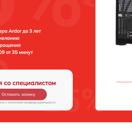
ра Ardor до 3 лет
 желанию
бращения
09 от 35 минут
я со специалистом
Оставить заявку
есь c
политикой конфиденциальности