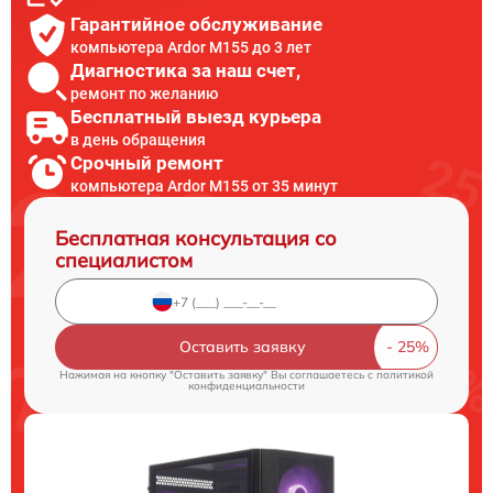
Гарантийное обслуживание
компьютера Ardor M155 до 3 лет
Диагностика за наш счет,
ремонт по желанию
Бесплатный выезд курьера
в день обращения
Срочный ремонт
компьютера Ardor M155 от 35 минут
Бесплатная консультация со
специалистом
Оставить заявку
Нажимая на кнопку "Оставить заявку" Вы соглашаетесь c
политикой
конфиденциальности