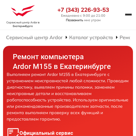
+7 (343) 226-93-53
Ежедневно с 9:00 до 21:00
Позвонить
мне утром
Сервисный центр Ardor
в
Екатеринбурге
Сервисный центр Ardor
Каталог устройств
Ремон
Ремонт компьютера
Ardor M155 в Екатеринбурге
Выполняем ремонт Ardor M155 в Екатеринбурге с
устранением неисправностей любой сложности. Проводим
диагностику, выявляем причины поломки, заменяем
неисправные детали и восстанавливаем
работоспособность устройства. Используем оригинальные
или рекомендованные производителем запчасти, после
ремонта выполняем проверку всех функций и
предоставляем гарантию.
Официальный сервис