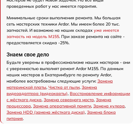
мастеров не будет новой задачей. На все виды
проведенных работ у нас имеется гарантия.
Минимальные сроки выполнения ремонта. Мы большая
сеть мастерских техники Ardor. Мы имеем более 20 тыс.
запчастей. И возможно на наших складах
уже имеется
запчасть на модель M155
. При заказе ремонта на сайте -
предоставляется скидка -25%.
Знаем свое дело
Будьте уверены в профессионализме наших мастеров - они
с уверенностью выполнят ремонт Ardor M155. По данным
наших мастеров в Екатеринбурге по ремонту Ardor,
наиболее востребованы следующие услуги:
Замена
материнской платы
,
Чистка от пыли
,
Замена
видеоадаптера (видеокарты)
,
Восстановление информации
с жёсткого диска
,
Замена северного моста
,
Замена
процессора
,
Замена оперативной памяти
,
Замена кулера
,
Замена HDD (замена жёсткого диска)
,
Замена блока
питания
.