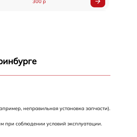
300 р
150 р
1000 р
450 р
ринбурге
350 р
700 р
апример, неправильная установка запчасти).
ам при соблюдении условий эксплуатации.