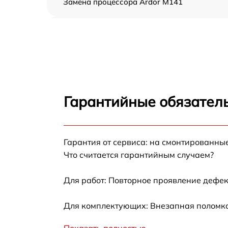
Замена процессора Ardor M141
Замена оперативной памяти Ardor M141
Замена кулера Ardor M141
Замена HDD (замена жёсткого диска) Ardor
M141
Гарантийные обязатель
Замена блока питания Ardor M141
Гарантия от сервиса: на смонтированны
Замена звуковой платы Ardor M141
Что считается гарантийным случаем?
Для работ: Повторное проявление дефек
Для комплектующих: Внезапная поломка