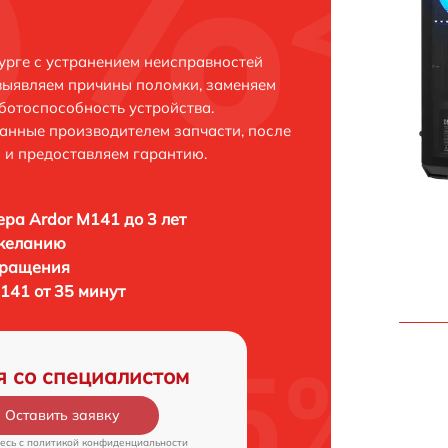
урге с устранением неисправностей
выявляем причины поломки, заменяем
ботоспособность устройства.
анные производителем запчасти, после
 и предоставляем гарантию.
ра Ardor M141 до 3 лет
 желанию
бращения
141 от 35 минут
я со специалистом
Оставить заявку
есь c
политикой конфиденциальности