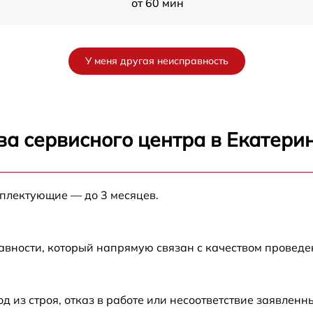
от 60 мин
от 60 мин
У меня другая неисправность
от 60 мин
от 60 мин
ва сервисного центра в Екатери
от 60 мин
мплектующие — до 3 месяцев.
от 60 мин
авности, который напрямую связан с качеством провед
из строя, отказ в работе или несоответствие заявлен