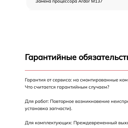
Замена процессора Ardor M137
Замена оперативной памяти Ardor M137
Замена кулера Ardor M137
Замена HDD (замена жёсткого диска) Ardor
M137
Гарантийные обязательст
Замена блока питания Ardor M137
Гарантия от сервиса: на смонтированные ко
Замена звуковой платы Ardor M137
Что считается гарантийным случаем?
Для работ: Повторное возникновение неиспр
установка запчасти).
Для комплектующих: Преждевременный выход 