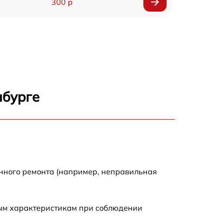
300 р
150 р
1000 р
450 р
нбурге
350 р
700 р
енного ремонта (например, неправильная
ным характеристикам при соблюдении