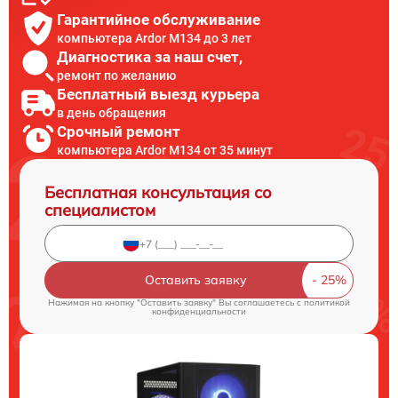
Гарантийное обслуживание
компьютера Ardor M134 до 3 лет
Диагностика за наш счет,
ремонт по желанию
Бесплатный выезд курьера
в день обращения
Срочный ремонт
компьютера Ardor M134 от 35 минут
Бесплатная консультация со
специалистом
Оставить заявку
Нажимая на кнопку "Оставить заявку" Вы соглашаетесь c
политикой
конфиденциальности