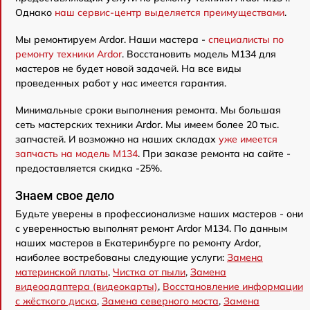
Однако
наш сервис-центр выделяется преимуществами
.
Мы ремонтируем Ardor. Наши мастера -
специалисты по
ремонту техники Ardor
. Восстановить модель M134 для
мастеров не будет новой задачей. На все виды
проведенных работ у нас имеется гарантия.
Минимальные сроки выполнения ремонта. Мы большая
сеть мастерских техники Ardor. Мы имеем более 20 тыс.
запчастей. И возможно на наших складах
уже имеется
запчасть на модель M134
. При заказе ремонта на сайте -
предоставляется скидка -25%.
Знаем свое дело
Будьте уверены в профессионализме наших мастеров - они
с уверенностью выполнят ремонт Ardor M134. По данным
наших мастеров в Екатеринбурге по ремонту Ardor,
наиболее востребованы следующие услуги:
Замена
материнской платы
,
Чистка от пыли
,
Замена
видеоадаптера (видеокарты)
,
Восстановление информации
с жёсткого диска
,
Замена северного моста
,
Замена