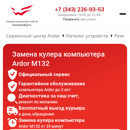
+7 (343) 226-93-53
Ежедневно с 9:00 до 21:00
Позвонить
мне утром
Сервисный центр Ardor
в
Екатеринбурге
Сервисный центр Ardor
Каталог устройств
Ремон
Замена кулера компьютера
Ardor M132
Официальный сервис
Гарантийное обслуживание
компьютера Ardor до 3 лет
Диагностика за наш счет,
ремонт по желанию
Бесплатный выезд курьера
в день обращения
Замена кулера компьютера
Ardor M132 от 35 минут