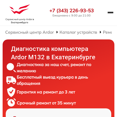
+7 (343) 226-93-53
Ежедневно с 9:00 до 21:00
Сервисный центр Ardor
в
Екатеринбурге
Сервисный центр Ardor
Каталог устройств
Ремон
Диагностика компьютера
Ardor M132 в Екатеринбурге
Диагностика за наш счет, ремонт по
желанию
Бесплатный выезд курьера в день
обращения
Гарантия на ремонт до 3 лет
Срочный ремонт от 35 минут