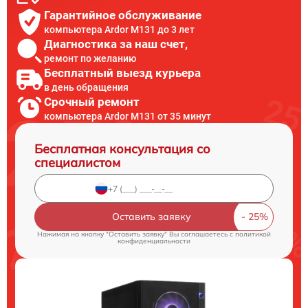
Гарантийное обслуживание
компьютера Ardor M131 до 3 лет
Диагностика за наш счет,
ремонт по желанию
Бесплатный выезд курьера
в день обращения
Срочный ремонт
компьютера Ardor M131 от 35 минут
Бесплатная консультация со
специалистом
Оставить заявку
Нажимая на кнопку "Оставить заявку" Вы соглашаетесь c
политикой
конфиденциальности