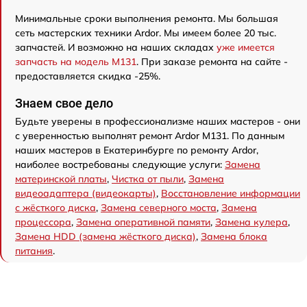
Минимальные сроки выполнения ремонта. Мы большая
сеть мастерских техники Ardor. Мы имеем более 20 тыс.
запчастей. И возможно на наших складах
уже имеется
запчасть на модель M131
. При заказе ремонта на сайте -
предоставляется скидка -25%.
Знаем свое дело
Будьте уверены в профессионализме наших мастеров - они
с уверенностью выполнят ремонт Ardor M131. По данным
наших мастеров в Екатеринбурге по ремонту Ardor,
наиболее востребованы следующие услуги:
Замена
материнской платы
,
Чистка от пыли
,
Замена
видеоадаптера (видеокарты)
,
Восстановление информации
с жёсткого диска
,
Замена северного моста
,
Замена
процессора
,
Замена оперативной памяти
,
Замена кулера
,
Замена HDD (замена жёсткого диска)
,
Замена блока
питания
.