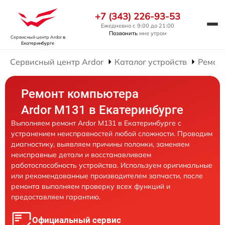
+7 (343) 226-93-53
Ежедневно с 9:00 до 21:00
Позвонить
мне утром
Сервисный центр Ardor
в
Екатеринбурге
Сервисный центр Ardor
Каталог устройств
Ремон
Ремонт компьютера
Ardor M131 в Екатеринбурге
Выполняем ремонт Ardor M131 в Екатеринбурге с
устранением неисправностей любой сложности. Проводим
диагностику, выявляем причины поломки, заменяем
неисправные детали и восстанавливаем
работоспособность устройства. Используем оригинальные
или рекомендованные производителем запчасти, после
ремонта выполняем проверку всех функций и
предоставляем гарантию.
Официальный сервис