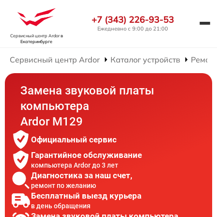
+7 (343) 226-93-53
Ежедневно с 9:00 до 21:00
Сервисный центр Ardor
в
Екатеринбурге
Сервисный центр Ardor
Каталог устройств
Ремон
Замена звуковой платы
компьютера
Ardor M129
Официальный сервис
Гарантийное обслуживание
компьютера Ardor до 3 лет
Диагностика за наш счет,
ремонт по желанию
Бесплатный выезд курьера
в день обращения
Замена звуковой платы компьютера