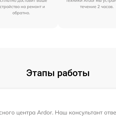
сплатно доставит ваше
техники Ardor мы устра
стройство на ремонт и
течение 2 часов.
обратно.
Этапы работы
сного центра Ardor. Наш консультант отв