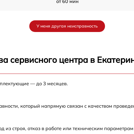
от 60 мин
от 60 мин
У меня другая неисправность
от 60 мин
от 60 мин
ва сервисного центра в Екатери
от 60 мин
мплектующие — до 3 месяцев.
от 60 мин
авности, который напрямую связан с качеством провед
из строя, отказ в работе или техническим параметрам