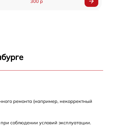
300 р
150 р
1000 р
450 р
нбурге
350 р
700 р
енного ремонта (например, некорректный
 при соблюдении условий эксплуатации.