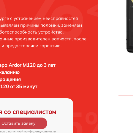
урге с устранением неисправностей
выявляем причины поломки, заменяем
ботоспособность устройства.
анные производителем запчасти, после
 и предоставляем гарантию.
ра Ardor M120 до 3 лет
 желанию
бращения
120 от 35 минут
я со специалистом
Оставить заявку
есь c
политикой конфиденциальности