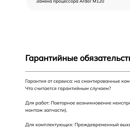
Замена процессора Ardor M120
Замена оперативной памяти Ardor M120
Замена кулера Ardor M120
Замена HDD (замена жёсткого диска) Ardor
M120
Гарантийные обязательст
Замена блока питания Ardor M120
Гарантия от сервиса: на смонтированные ко
Замена звуковой платы Ardor M120
Что считается гарантийным случаем?
Для работ: Повторное возникновение неиспр
монтаж запчасти).
Для комплектующих: Преждевременный выход 