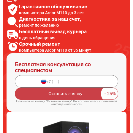
Гарантийное обслуживание
компьютера Ardor M110 до 3 лет
Диагностика за наш счет,
ремонт по желанию
Бесплатный выезд курьера
в день обращения
Срочный ремонт
компьютера Ardor M110 от 35 минут
Бесплатная консультация со
специалистом
Оставить заявку
Нажимая на кнопку "Оставить заявку" Вы соглашаетесь c
политикой
конфиденциальности