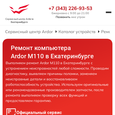
+7 (343) 226-93-53
Ежедневно с 9:00 до 21:00
Позвонить
мне утром
Сервисный центр Ardor
в
Екатеринбурге
Сервисный центр Ardor
Каталог устройств
Ремон
Ремонт компьютера
Ardor M110 в Екатеринбурге
Выполняем ремонт Ardor M110 в Екатеринбурге с
устранением неисправностей любой сложности. Проводим
диагностику, выявляем причины поломки, заменяем
неисправные детали и восстанавливаем
работоспособность устройства. Используем оригинальные
или рекомендованные производителем запчасти, после
ремонта выполняем проверку всех функций и
предоставляем гарантию.
Официальный сервис