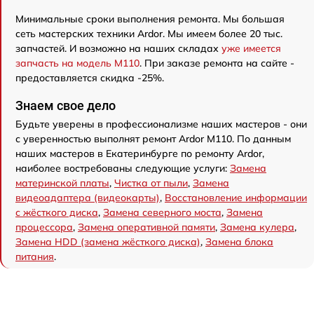
Минимальные сроки выполнения ремонта. Мы большая
сеть мастерских техники Ardor. Мы имеем более 20 тыс.
запчастей. И возможно на наших складах
уже имеется
запчасть на модель M110
. При заказе ремонта на сайте -
предоставляется скидка -25%.
Знаем свое дело
Будьте уверены в профессионализме наших мастеров - они
с уверенностью выполнят ремонт Ardor M110. По данным
наших мастеров в Екатеринбурге по ремонту Ardor,
наиболее востребованы следующие услуги:
Замена
материнской платы
,
Чистка от пыли
,
Замена
видеоадаптера (видеокарты)
,
Восстановление информации
с жёсткого диска
,
Замена северного моста
,
Замена
процессора
,
Замена оперативной памяти
,
Замена кулера
,
Замена HDD (замена жёсткого диска)
,
Замена блока
питания
.