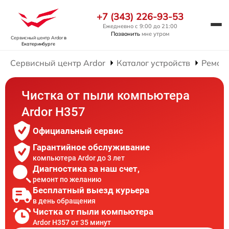
+7 (343) 226-93-53
Ежедневно с 9:00 до 21:00
Позвонить
мне утром
Сервисный центр Ardor
в
Екатеринбурге
Сервисный центр Ardor
Каталог устройств
Ремон
Чистка от пыли компьютера
Ardor H357
Официальный сервис
Гарантийное обслуживание
компьютера Ardor до 3 лет
Диагностика за наш счет,
ремонт по желанию
Бесплатный выезд курьера
в день обращения
Чистка от пыли компьютера
Ardor H357 от 35 минут