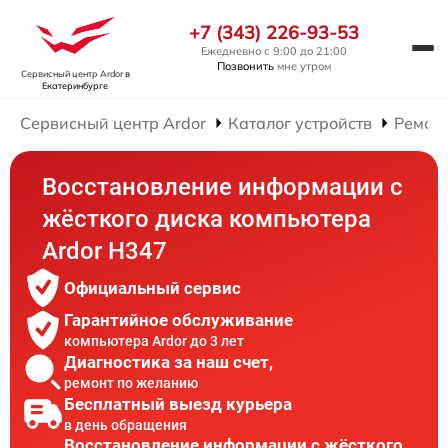
+7 (343) 226-93-53
Ежедневно с 9:00 до 21:00
Позвонить
мне утром
Сервисный центр Ardor
в
Екатеринбурге
Сервисный центр Ardor
Каталог устройств
Ремон
Восстановление информации с
жёсткого диска компьютера
Ardor H347
Официальный сервис
Гарантийное обслуживание
компьютера Ardor до 3 лет
Диагностика за наш счет,
ремонт по желанию
Бесплатный выезд курьера
в день обращения
Восстановление информации с жёсткого