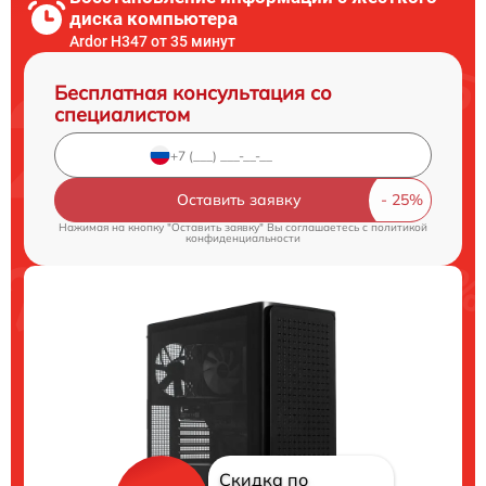
диска компьютера
Ardor H347 от 35 минут
Бесплатная консультация со
специалистом
Оставить заявку
Нажимая на кнопку "Оставить заявку" Вы соглашаетесь c
политикой
конфиденциальности
Скидка по