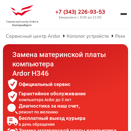
+7 (343) 226-93-53
Ежедневно с 9:00 до 21:00
Сервисный центр Ardor
в
Екатеринбурге
Сервисный центр Ardor
Каталог устройств
Ремон
Замена материнской платы
компьютера
Ardor H346
Официальный сервис
Гарантийное обслуживание
компьютера Ardor до 3 лет
Диагностика за наш счет,
ремонт по желанию
Бесплатный выезд курьера
в день обращения
Замена материнской платы компьютера