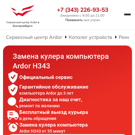
+7 (343) 226-93-53
Ежедневно с 9:00 до 21:00
Позвонить
мне утром
Сервисный центр Ardor
в
Екатеринбурге
Сервисный центр Ardor
Каталог устройств
Ремон
Замена кулера компьютера
Ardor H343
Официальный сервис
Гарантийное обслуживание
компьютера Ardor до 3 лет
Диагностика за наш счет,
ремонт по желанию
Бесплатный выезд курьера
в день обращения
Замена кулера компьютера
Ardor H343 от 35 минут