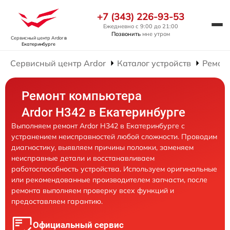
+7 (343) 226-93-53
Ежедневно с 9:00 до 21:00
Позвонить
мне утром
Сервисный центр Ardor
в
Екатеринбурге
Сервисный центр Ardor
Каталог устройств
Ремон
Ремонт компьютера
Ardor H342 в Екатеринбурге
Выполняем ремонт Ardor H342 в Екатеринбурге с
устранением неисправностей любой сложности. Проводим
диагностику, выявляем причины поломки, заменяем
неисправные детали и восстанавливаем
работоспособность устройства. Используем оригинальные
или рекомендованные производителем запчасти, после
ремонта выполняем проверку всех функций и
предоставляем гарантию.
Официальный сервис