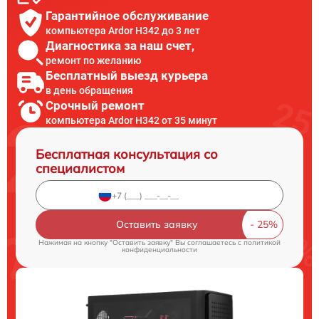
Гарантийное обслуживание
компьютера Ardor H342 до 3 лет
Диагностика за наш счет,
ремонт по желанию
Бесплатный выезд курьера
в день обращения
Срочный ремонт
компьютера Ardor H342 от 35 минут
Бесплатная консультация со
специалистом
Оставить заявку
Нажимая на кнопку "Оставить заявку" Вы соглашаетесь c
политикой
конфиденциальности