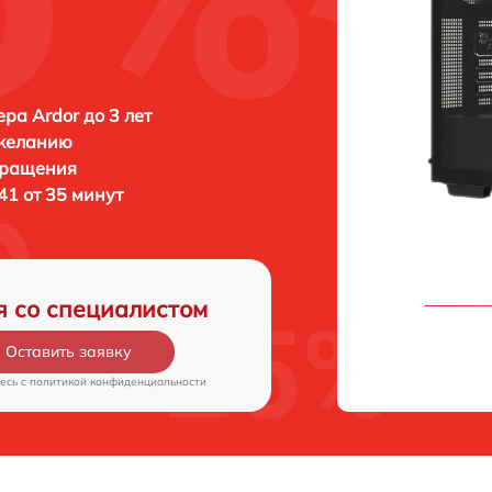
ра Ardor до 3 лет
 желанию
бращения
41 от 35 минут
я со специалистом
Оставить заявку
есь c
политикой конфиденциальности