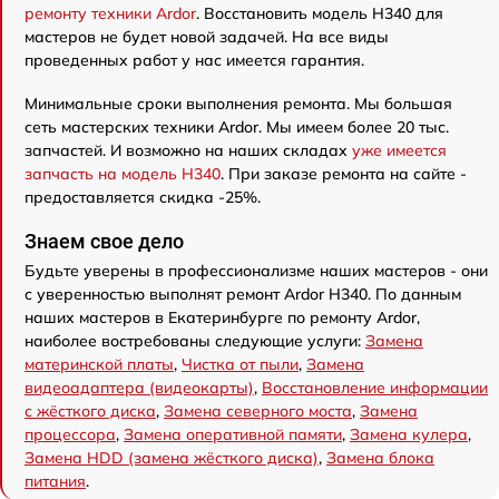
ремонту техники Ardor
. Восстановить модель H340 для
мастеров не будет новой задачей. На все виды
проведенных работ у нас имеется гарантия.
Минимальные сроки выполнения ремонта. Мы большая
сеть мастерских техники Ardor. Мы имеем более 20 тыс.
запчастей. И возможно на наших складах
уже имеется
запчасть на модель H340
. При заказе ремонта на сайте -
предоставляется скидка -25%.
Знаем свое дело
Будьте уверены в профессионализме наших мастеров - они
с уверенностью выполнят ремонт Ardor H340. По данным
наших мастеров в Екатеринбурге по ремонту Ardor,
наиболее востребованы следующие услуги:
Замена
материнской платы
,
Чистка от пыли
,
Замена
видеоадаптера (видеокарты)
,
Восстановление информации
с жёсткого диска
,
Замена северного моста
,
Замена
процессора
,
Замена оперативной памяти
,
Замена кулера
,
Замена HDD (замена жёсткого диска)
,
Замена блока
питания
.