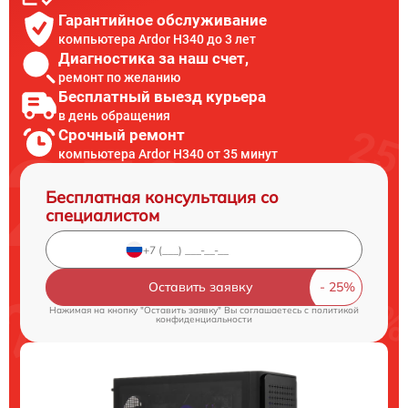
Гарантийное обслуживание
компьютера Ardor H340 до 3 лет
Диагностика за наш счет,
ремонт по желанию
Бесплатный выезд курьера
в день обращения
Срочный ремонт
компьютера Ardor H340 от 35 минут
Бесплатная консультация со
специалистом
Оставить заявку
Нажимая на кнопку "Оставить заявку" Вы соглашаетесь c
политикой
конфиденциальности