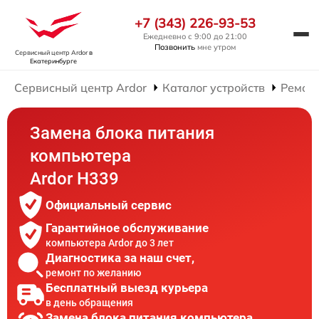
+7 (343) 226-93-53
Ежедневно с 9:00 до 21:00
Позвонить
мне утром
Сервисный центр Ardor
в
Екатеринбурге
Сервисный центр Ardor
Каталог устройств
Ремон
Замена блока питания
компьютера
Ardor H339
Официальный сервис
Гарантийное обслуживание
компьютера Ardor до 3 лет
Диагностика за наш счет,
ремонт по желанию
Бесплатный выезд курьера
в день обращения
Замена блока питания компьютера