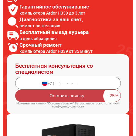
Гарантийное обслуживание
компьютера Ardor H339 до 3 лет
Диагностика за наш счет,
ремонт по желанию
Бесплатный выезд курьера
в день обращения
Срочный ремонт
компьютера Ardor H339 от 35 минут
Бесплатная консультация со
специалистом
Оставить заявку
Нажимая на кнопку "Оставить заявку" Вы соглашаетесь c
политикой
конфиденциальности