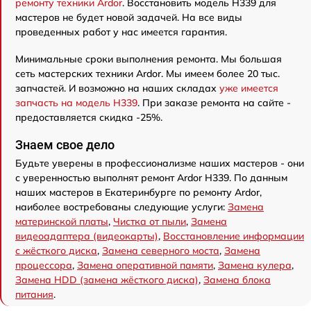
ремонту техники Ardor
. Восстановить модель H339 для
мастеров не будет новой задачей. На все виды
проведенных работ у нас имеется гарантия.
Минимальные сроки выполнения ремонта. Мы большая
сеть мастерских техники Ardor. Мы имеем более 20 тыс.
запчастей. И возможно на наших складах
уже имеется
запчасть на модель H339
. При заказе ремонта на сайте -
предоставляется скидка -25%.
Знаем свое дело
Будьте уверены в профессионализме наших мастеров - они
с уверенностью выполнят ремонт Ardor H339. По данным
наших мастеров в Екатеринбурге по ремонту Ardor,
наиболее востребованы следующие услуги:
Замена
материнской платы
,
Чистка от пыли
,
Замена
видеоадаптера (видеокарты)
,
Восстановление информации
с жёсткого диска
,
Замена северного моста
,
Замена
процессора
,
Замена оперативной памяти
,
Замена кулера
,
Замена HDD (замена жёсткого диска)
,
Замена блока
питания
.