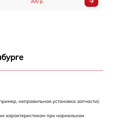
300 р
150 р
1000 р
450 р
нбурге
350 р
700 р
пример, неправильная установка запчасти).
ным характеристикам при нормальном