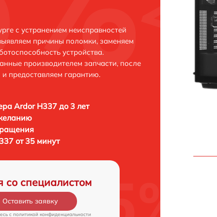
урге с устранением неисправностей
выявляем причины поломки, заменяем
ботоспособность устройства.
анные производителем запчасти, после
 и предоставляем гарантию.
ра Ardor H337 до 3 лет
 желанию
бращения
337 от 35 минут
я со специалистом
Оставить заявку
есь c
политикой конфиденциальности