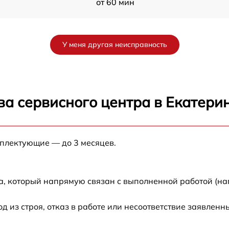
от 60 мин
от 60 мин
У меня другая неисправность
от 60 мин
от 60 мин
ва сервисного центра в Екатери
от 60 мин
мплектующие — до 3 месяцев.
от 60 мин
а, который напрямую связан с выполненной работой (на
из строя, отказ в работе или несоответствие заявлен