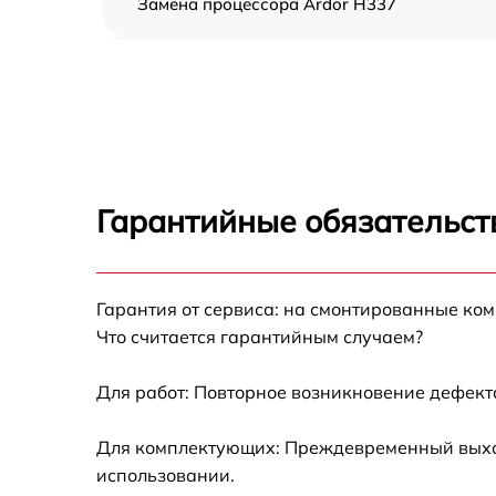
Замена процессора Ardor H337
Замена оперативной памяти Ardor H337
Замена кулера Ardor H337
Замена HDD (замена жёсткого диска) Ardor
H337
Гарантийные обязательст
Замена блока питания Ardor H337
Гарантия от сервиса: на смонтированные ко
Замена звуковой платы Ardor H337
Что считается гарантийным случаем?
Для работ: Повторное возникновение дефект
Для комплектующих: Преждевременный выход 
использовании.