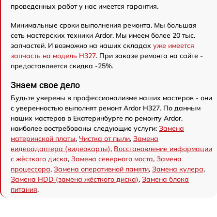
проведенных работ у нас имеется гарантия.
Минимальные сроки выполнения ремонта. Мы большая
сеть мастерских техники Ardor. Мы имеем более 20 тыс.
запчастей. И возможно на наших складах
уже имеется
запчасть на модель H327
. При заказе ремонта на сайте -
предоставляется скидка -25%.
Знаем свое дело
Будьте уверены в профессионализме наших мастеров - они
с уверенностью выполнят ремонт Ardor H327. По данным
наших мастеров в Екатеринбурге по ремонту Ardor,
наиболее востребованы следующие услуги:
Замена
материнской платы
,
Чистка от пыли
,
Замена
видеоадаптера (видеокарты)
,
Восстановление информации
с жёсткого диска
,
Замена северного моста
,
Замена
процессора
,
Замена оперативной памяти
,
Замена кулера
,
Замена HDD (замена жёсткого диска)
,
Замена блока
питания
.