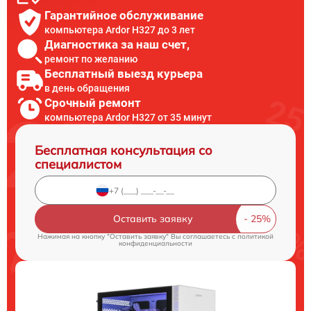
Гарантийное обслуживание
компьютера Ardor H327 до 3 лет
Диагностика за наш счет,
ремонт по желанию
Бесплатный выезд курьера
в день обращения
Срочный ремонт
компьютера Ardor H327 от 35 минут
Бесплатная консультация со
специалистом
Оставить заявку
Нажимая на кнопку "Оставить заявку" Вы соглашаетесь c
политикой
конфиденциальности