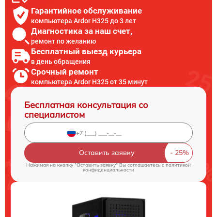
Гарантийное обслуживание
компьютера Ardor H325 до 3 лет
Диагностика за наш счет,
ремонт по желанию
Бесплатный выезд курьера
в день обращения
Срочный ремонт
компьютера Ardor H325 от 35 минут
Бесплатная консультация со
специалистом
Оставить заявку
Нажимая на кнопку "Оставить заявку" Вы соглашаетесь c
политикой
конфиденциальности