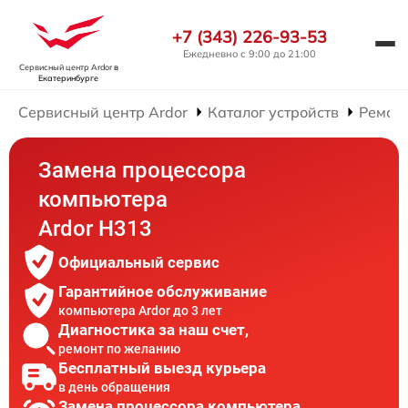
+7 (343) 226-93-53
Ежедневно с 9:00 до 21:00
Сервисный центр Ardor
в
Екатеринбурге
Сервисный центр Ardor
Каталог устройств
Ремон
Замена процессора
компьютера
Ardor H313
Официальный сервис
Гарантийное обслуживание
компьютера Ardor до 3 лет
Диагностика за наш счет,
ремонт по желанию
Бесплатный выезд курьера
в день обращения
Замена процессора компьютера