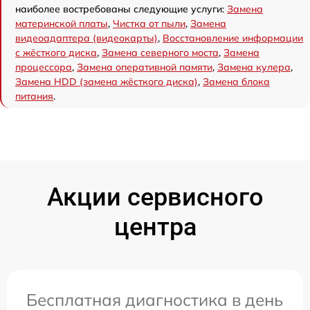
наиболее востребованы следующие услуги:
Замена
материнской платы
,
Чистка от пыли
,
Замена
видеоадаптера (видеокарты)
,
Восстановление информации
с жёсткого диска
,
Замена северного моста
,
Замена
процессора
,
Замена оперативной памяти
,
Замена кулера
,
Замена HDD (замена жёсткого диска)
,
Замена блока
питания
.
Акции сервисного
центра
Бесплатная диагностика в день