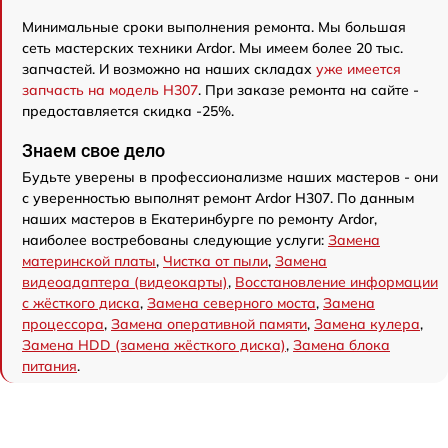
Минимальные сроки выполнения ремонта. Мы большая
сеть мастерских техники Ardor. Мы имеем более 20 тыс.
запчастей. И возможно на наших складах
уже имеется
запчасть на модель H307
. При заказе ремонта на сайте -
предоставляется скидка -25%.
Знаем свое дело
Будьте уверены в профессионализме наших мастеров - они
с уверенностью выполнят ремонт Ardor H307. По данным
наших мастеров в Екатеринбурге по ремонту Ardor,
наиболее востребованы следующие услуги:
Замена
материнской платы
,
Чистка от пыли
,
Замена
видеоадаптера (видеокарты)
,
Восстановление информации
с жёсткого диска
,
Замена северного моста
,
Замена
процессора
,
Замена оперативной памяти
,
Замена кулера
,
Замена HDD (замена жёсткого диска)
,
Замена блока
питания
.