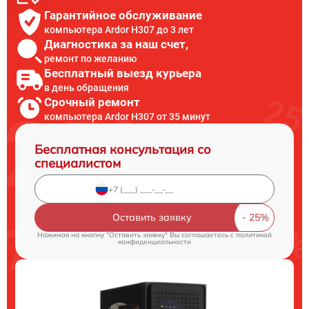
Гарантийное обслуживание
компьютера Ardor H307 до 3 лет
Диагностика за наш счет,
ремонт по желанию
Бесплатный выезд курьера
в день обращения
Срочный ремонт
компьютера Ardor H307 от 35 минут
Бесплатная консультация со
специалистом
Оставить заявку
Нажимая на кнопку "Оставить заявку" Вы соглашаетесь c
политикой
конфиденциальности