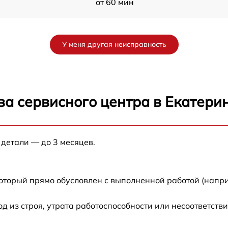
от 60 мин
от 60 мин
У меня другая неисправность
от 60 мин
от 60 мин
ва сервисного центра в Екатери
от 60 мин
 детали — до 3 месяцев.
от 60 мин
который прямо обусловлен с выполненной работой (напри
из строя, утрата работоспособности или несоответств