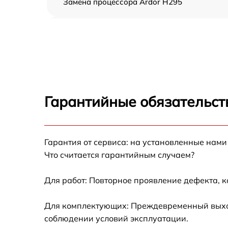
Замена процессора Ardor H295
Замена оперативной памяти Ardor H295
Замена кулера Ardor H295
Замена HDD (замена жёсткого диска) Ardor
H295
Гарантийные обязательст
Замена блока питания Ardor H295
Гарантия от сервиса: на установленные нами
Замена звуковой платы Ardor H295
Что считается гарантийным случаем?
Для работ: Повторное проявление дефекта, 
Для комплектующих: Преждевременный выход 
соблюдении условий эксплуатации.