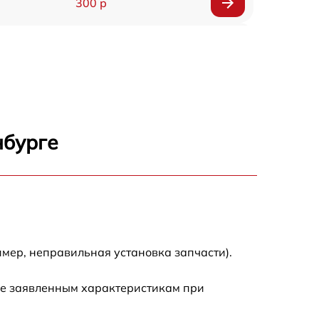
300 р
150 р
1000 р
450 р
нбурге
350 р
700 р
мер, неправильная установка запчасти).
ие заявленным характеристикам при