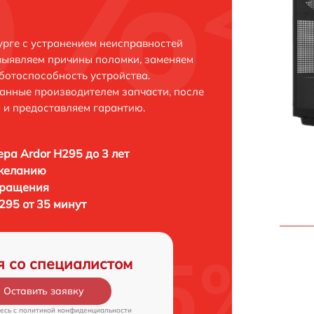
урге с устранением неисправностей
выявляем причины поломки, заменяем
ботоспособность устройства.
анные производителем запчасти, после
 и предоставляем гарантию.
ра Ardor H295 до 3 лет
 желанию
бращения
295 от 35 минут
я со специалистом
Оставить заявку
есь c
политикой конфиденциальности