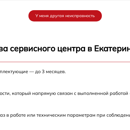
от 60 мин
У меня другая неисправность
от 60 мин
от 60 мин
ва сервисного центра в Екатери
от 60 мин
мплектующие — до 3 месяцев.
от 60 мин
ости, который напрямую связан с выполненной работой
аз в работе или техническим параметрам при соблюден