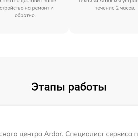
сплатно доставит ваше
техники Ardor мы устра
стройство на ремонт и
течение 2 часов.
обратно.
Этапы работы
исного центра Ardor. Специалист сервиса 