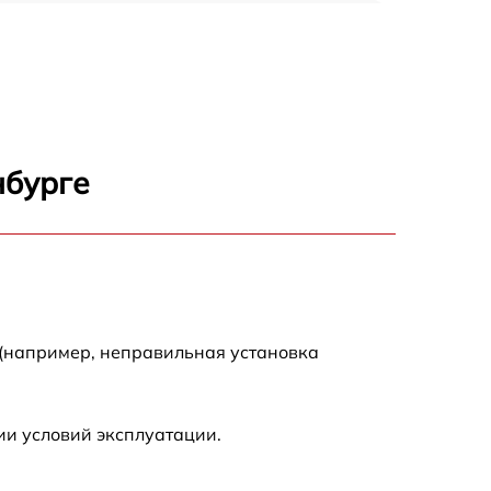
150 р
1000 р
450 р
нбурге
350 р
700 р
 (например, неправильная установка
ии условий эксплуатации.