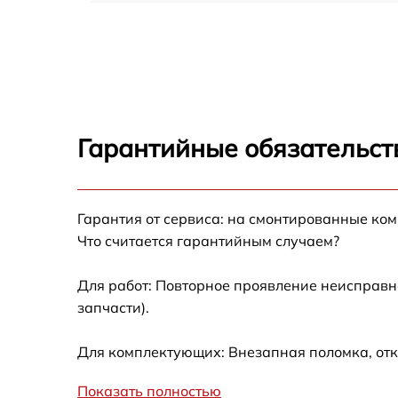
Замена оперативной памяти Ardor H294
Замена кулера Ardor H294
Замена HDD (замена жёсткого диска) Ardor
H294
Гарантийные обязательст
Замена блока питания Ardor H294
Гарантия от сервиса: на смонтированные ко
Замена звуковой платы Ardor H294
Что считается гарантийным случаем?
Для работ: Повторное проявление неисправн
запчасти).
Для комплектующих: Внезапная поломка, отк
Показать полностью