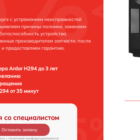
урге с устранением неисправностей
выявляем причины поломки, заменяем
ботоспособность устройства.
анные производителем запчасти, после
 и предоставляем гарантию.
ра Ardor H294 до 3 лет
 желанию
бращения
294 от 35 минут
я со специалистом
Оставить заявку
есь c
политикой конфиденциальности