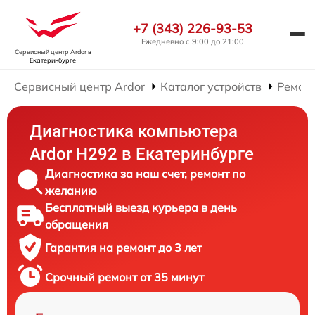
+7 (343) 226-93-53
Ежедневно с 9:00 до 21:00
Сервисный центр Ardor
в
Екатеринбурге
Сервисный центр Ardor
Каталог устройств
Ремон
Диагностика компьютера
Ardor H292 в Екатеринбурге
Диагностика за наш счет, ремонт по
желанию
Бесплатный выезд курьера в день
обращения
Гарантия на ремонт до 3 лет
Срочный ремонт от 35 минут