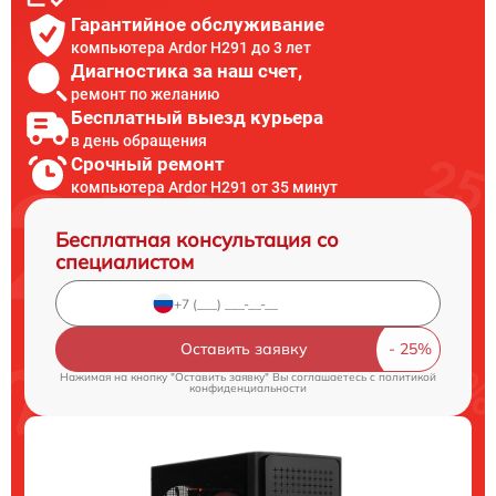
Гарантийное обслуживание
компьютера Ardor H291 до 3 лет
Диагностика за наш счет,
ремонт по желанию
Бесплатный выезд курьера
в день обращения
Срочный ремонт
компьютера Ardor H291 от 35 минут
Бесплатная консультация со
специалистом
Оставить заявку
Нажимая на кнопку "Оставить заявку" Вы соглашаетесь c
политикой
конфиденциальности