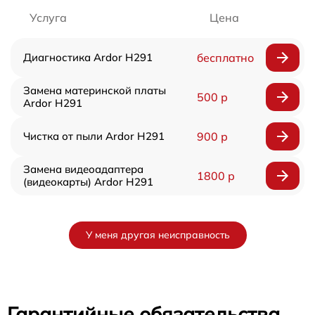
Услуга
Цена
Диагностика Ardor H291
бесплатно
Замена материнской платы
500 р
Ardor H291
Чистка от пыли Ardor H291
900 р
Замена видеоадаптера
1800 р
(видеокарты) Ardor H291
У меня другая неисправность
Гарантийные обязательства