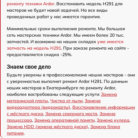
ремонту техники Ardor
. Восстановить модель H291 для
мастеров не будет новой задачей. На все виды
проведенных работ у нас имеется гарантия.
Минимальные сроки выполнения ремонта. Мы большая
сеть мастерских техники Ardor. Мы имеем более 20 тыс.
запчастей. И возможно на наших складах
уже имеется
запчасть на модель H291
. При заказе ремонта на сайте -
предоставляется скидка -25%.
Знаем свое дело
Будьте уверены в профессионализме наших мастеров - они
с уверенностью выполнят ремонт Ardor H291. По данным
наших мастеров в Екатеринбурге по ремонту Ardor,
наиболее востребованы следующие услуги:
Замена
материнской платы
,
Чистка от пыли
,
Замена
видеоадаптера (видеокарты)
,
Восстановление информации
с жёсткого диска
,
Замена северного моста
,
Замена
процессора
,
Замена оперативной памяти
,
Замена кулера
,
Замена HDD (замена жёсткого диска)
,
Замена блока
питания
.