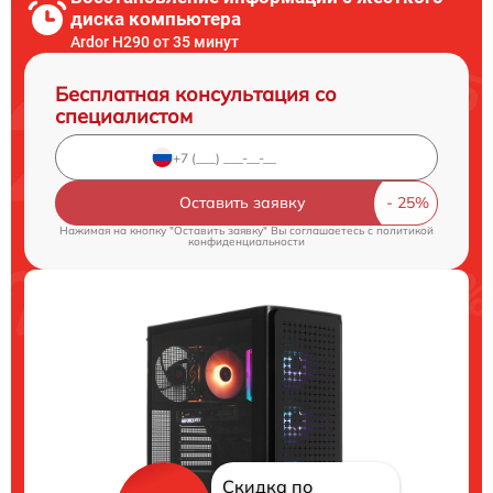
диска компьютера
Ardor H290 от 35 минут
Бесплатная консультация со
специалистом
Оставить заявку
Нажимая на кнопку "Оставить заявку" Вы соглашаетесь c
политикой
конфиденциальности
Скидка по