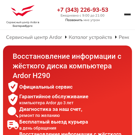
+7 (343) 226-93-53
Ежедневно с 9:00 до 21:00
Позвонить
мне утром
Сервисный центр Ardor
в
Екатеринбурге
Сервисный центр Ardor
Каталог устройств
Ремон
Восстановление информации с
жёсткого диска компьютера
Ardor H290
Официальный сервис
Гарантийное обслуживание
компьютера Ardor до 3 лет
Диагностика за наш счет,
ремонт по желанию
Бесплатный выезд курьера
в день обращения
Восстановление информации с жёсткого