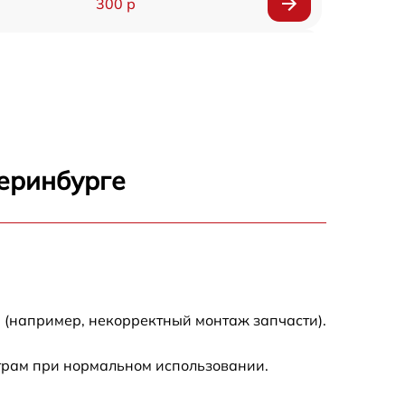
300 р
150 р
1000 р
450 р
теринбурге
350 р
700 р
 (например, некорректный монтаж запчасти).
трам при нормальном использовании.