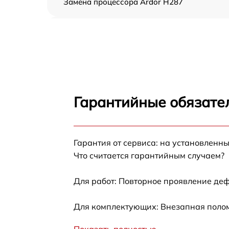
Замена процессора Ardor H287
Замена оперативной памяти Ardor H287
Замена кулера Ardor H287
Замена HDD (замена жёсткого диска) Ardor
H287
Гарантийные обязател
Замена блока питания Ardor H287
Гарантия от сервиса: на установленны
Замена звуковой платы Ardor H287
Что считается гарантийным случаем?
Для работ: Повторное проявление деф
Для комплектующих: Внезапная полом