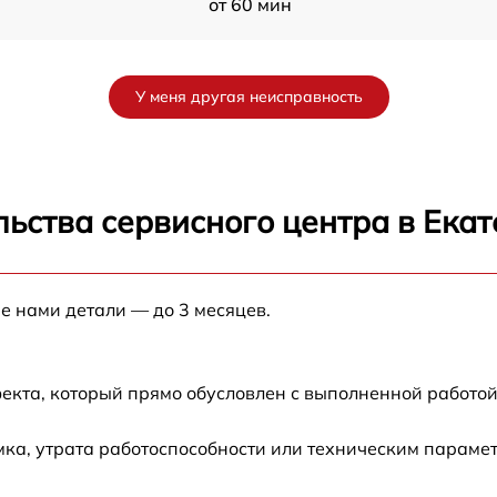
от 60 мин
от 60 мин
У меня другая неисправность
от 60 мин
от 60 мин
ьства сервисного центра в Ека
от 60 мин
е нами детали — до 3 месяцев.
от 60 мин
екта, который прямо обусловлен с выполненной работой
ка, утрата работоспособности или техническим параме