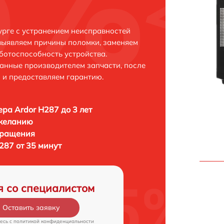
урге с устранением неисправностей
выявляем причины поломки, заменяем
ботоспособность устройства.
анные производителем запчасти, после
 и предоставляем гарантию.
ра Ardor H287 до 3 лет
 желанию
бращения
287 от 35 минут
я со специалистом
Оставить заявку
есь c
политикой конфиденциальности