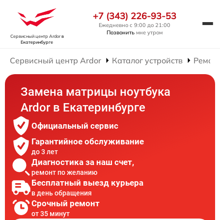
+7 (343) 226-93-53
Ежедневно с 9:00 до 21:00
Позвонить
мне утром
Сервисный центр Ardor
в
Екатеринбурге
Сервисный центр Ardor
Каталог устройств
Ремонт
Замена матрицы ноутбука
Ardor в Екатеринбурге
Официальный сервис
Гарантийное обслуживание
до 3 лет
Диагностика за наш счет,
ремонт по желанию
Бесплатный выезд курьера
в день обращения
Срочный ремонт
от 35 минут