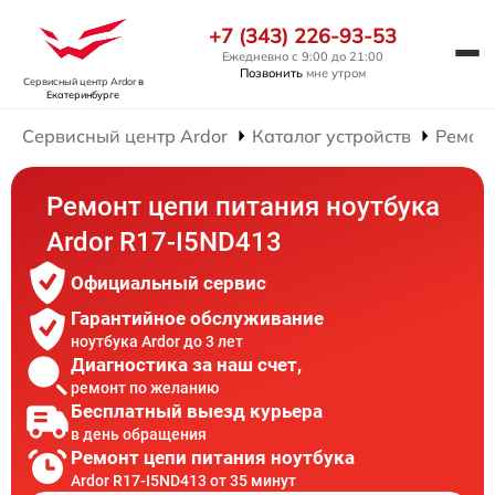
+7 (343) 226-93-53
Ежедневно с 9:00 до 21:00
Позвонить
мне утром
Сервисный центр Ardor
в
Екатеринбурге
Сервисный центр Ardor
Каталог устройств
Ремонт
Ремонт цепи питания ноутбука
Ardor R17-I5ND413
Официальный сервис
Гарантийное обслуживание
ноутбука Ardor до 3 лет
Диагностика за наш счет,
ремонт по желанию
Бесплатный выезд курьера
в день обращения
Ремонт цепи питания ноутбука
Ardor R17-I5ND413 от 35 минут