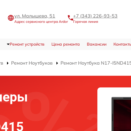
ул. Малышева, 51
+7 (343) 226-93-53
Адрес сервисного центра Ardor
Горячая линия
Ремонт устройств
Цена ремонта
Вакансии
Контакт
тв
Ремонт Ноутбуков
Ремонт Ноутбука N17-I5ND41
меры
D415