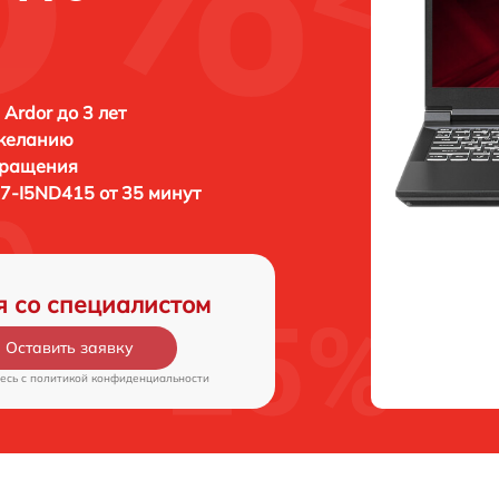
 Ardor до 3 лет
 желанию
бращения
7-I5ND415 от 35 минут
я со специалистом
Оставить заявку
есь c
политикой конфиденциальности