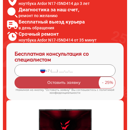
ноутбука Ardor N17-I5ND414 до 3 лет
Диагностика за наш счет,
ремонт по желанию
Бесплатный выезд курьера
в день обращения
Срочный ремонт
ноутбука Ardor N17-I5ND414 от 35 минут
Бесплатная консультация со
специалистом
Оставить заявку
Нажимая на кнопку "Оставить заявку" Вы соглашаетесь c
политикой
конфиденциальности