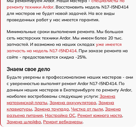
Мы ремонтируем Ardor. Наши мастера -
специалисты по
ремонту техники Ardor
. Восстановить модель N17-I5ND414
для мастеров не будет новой задачей. На все виды
проведенных работ у нас имеется гарантия.
Минимальные сроки выполнения ремонта. Мы большая
сеть мастерских техники Ardor. Мы имеем более 20 тыс.
запчастей. И возможно на наших складах
уже имеется
запчасть на модель N17-I5ND414
. При заказе ремонта на
сайте - предоставляется скидка -25%.
Знаем свое дело
Будьте уверены в профессионализме наших мастеров - они
с уверенностью выполнят ремонт Ardor N17-I5ND414. По
данным наших мастеров в Екатеринбурге по ремонту Ardor,
наиболее востребованы следующие услуги:
Замена
материнской платы
,
Замена аккумулятора
,
Замена
клавиатуры
,
Замена тачпада
,
Чистка от пыли
,
Замена
разъема питания
,
Настройка ОС
,
Ремонт южного моста
,
Замена шлейфа
,
Ремонт вебкамеры
.