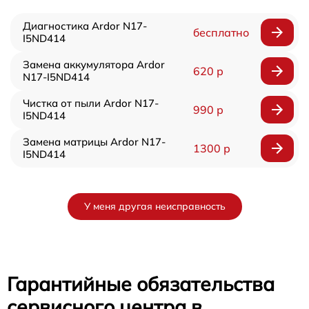
Диагностика Ardor N17-
бесплатно
I5ND414
Замена аккумулятора Ardor
620 р
N17-I5ND414
Чистка от пыли Ardor N17-
990 р
I5ND414
Замена матрицы Ardor N17-
1300 р
I5ND414
У меня другая неисправность
Гарантийные обязательства
сервисного центра в