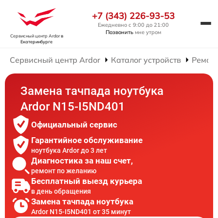
+7 (343) 226-93-53
Ежедневно с 9:00 до 21:00
Позвонить
мне утром
Сервисный центр Ardor
в
Екатеринбурге
Сервисный центр Ardor
Каталог устройств
Ремонт
Замена тачпада ноутбука
Ardor N15-I5ND401
Официальный сервис
Гарантийное обслуживание
ноутбука Ardor до 3 лет
Диагностика за наш счет,
ремонт по желанию
Бесплатный выезд курьера
в день обращения
Замена тачпада ноутбука
Ardor N15-I5ND401 от 35 минут